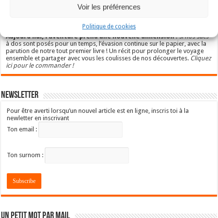
Voir les préférences
Après avoir sillonné les routes pendant un an en camping-car à travers
l’Amérique du Nord et Centrale (2017-2018), la famille The Carpentrip a
repris son envol pour une épopée de 5 mois en Asie-Pacifique en 2025.
Politique de cookies
Aujourd’hui, l’aventure prend une nouvelle dimension :
si nos sacs
à dos sont posés pour un temps, l’évasion continue sur le papier, avec la
parution de notre tout premier livre ! Un récit pour prolonger le voyage
ensemble et partager avec vous les coulisses de nos découvertes.
Cliquez
ici pour le commander !
Newsletter
Pour être averti lorsqu’un nouvel article est en ligne, inscris toi à la
newletter en inscrivant
Ton email :
Ton surnom :
Un petit mot par mail