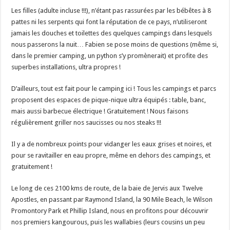
Les filles (adulte incluse !!!), n’étant pas rassurées par les bébêtes à 8
pattes ni les serpents qui font la réputation de ce pays, n’utiliseront
jamais les douches et toilettes des quelques campings dans lesquels
nous passerons la nuit… Fabien se pose moins de questions (même si,
dans le premier camping, un python s’y promènerait) et profite des
superbes installations, ultra propres !
D’ailleurs, tout est fait pour le camping ici ! Tous les campings et parcs
proposent des espaces de pique-nique ultra équipés : table, banc,
mais aussi barbecue électrique ! Gratuitement ! Nous faisons
régulièrement griller nos saucisses ou nos steaks !!!
Il y a de nombreux points pour vidanger les eaux grises et noires, et
pour se ravitailler en eau propre, même en dehors des campings, et
gratuitement !
Le long de ces 2100 kms de route, de la baie de Jervis aux Twelve
Apostles, en passant par Raymond Island, la 90 Mile Beach, le Wilson
Promontory Park et Phillip Island, nous en profitons pour découvrir
nos premiers kangourous, puis les wallabies (leurs cousins un peu